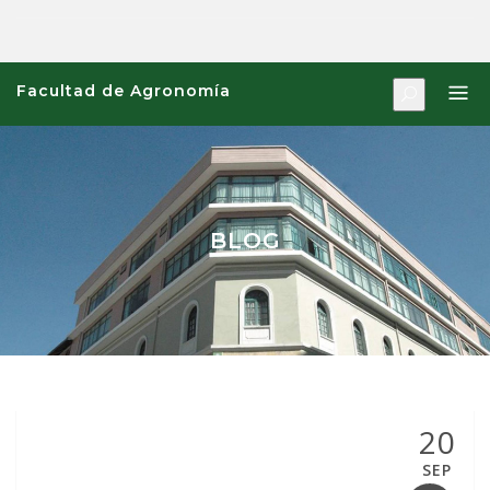
Saltar
al
contenido
Facultad de Agronomía
BLOG
20
SEP