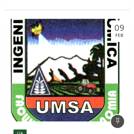
09
FEB
CIA